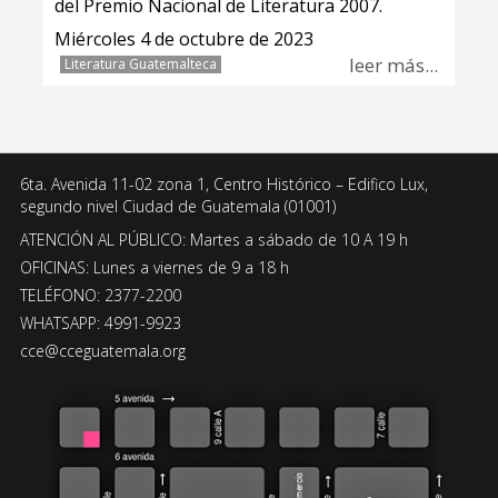
del Premio Nacional de Literatura 2007.
Miércoles 4 de octubre de 2023
leer más...
Literatura Guatemalteca
6ta. Avenida 11-02 zona 1, Centro Histórico – Edifico Lux,
segundo nivel Ciudad de Guatemala (01001)
ATENCIÓN AL PÚBLICO: Martes a sábado de 10 A 19 h
OFICINAS: Lunes a viernes de 9 a 18 h
TELÉFONO: 2377-2200
WHATSAPP: 4991-9923
cce@cceguatemala.org