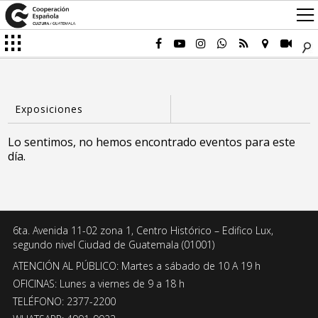
Lo sentimos, no hemos encontrado eventos para este
día.
6ta. Avenida 11-02 zona 1, Centro Histórico – Edifico Lux,
segundo nivel Ciudad de Guatemala (01001)
ATENCIÓN AL PÚBLICO: Martes a sábado de 10 A 19 h
OFICINAS: Lunes a viernes de 9 a 18 h
TELÉFONO: 2377-2200