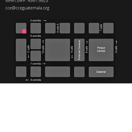
WHATSAPP: 4991-9923
cce@cceguatemala.org