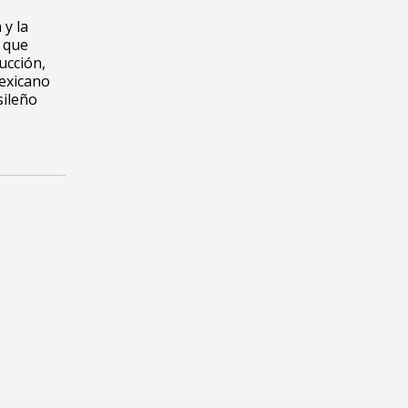
 y la
 que
ucción,
mexicano
sileño