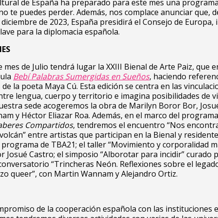
ultural de España ha preparado para este mes una program
no te puedes perder. Además, nos complace anunciar que, de
de diciembre de 2023, España presidirá el Consejo de Europa, 
lave para la diplomacia española.
NES
 mes de Julio tendrá lugar la XXIII Bienal de Arte Paiz, que e
tula
Bebí Palabras Sumergidas en Sueños
, haciendo referen
s de la poeta Maya Cú. Esta edición se centra en las vinculac
ntre lengua, cuerpo y territorio e imagina posibilidades de v
uestra sede acogeremos la obra de Marilyn Boror Bor, Josu
am y Héctor Eliazar Roa. Además, en el marco del programa
aberes Compartidos
, tendremos el encuentro “Nos encontr
 volcán” entre artistas que participan en la Bienal y resident
 programa de TBA21; el taller “Movimiento y corporalidad m
r Josué Castro; el simposio “Alborotar para incidir” curado
 conversatorio “Trincheras Neón. Reflexiones sobre el legado
gozo queer”, con Martin Wannam y Alejandro Ortiz.
mpromiso de la cooperación española con las instituciones 