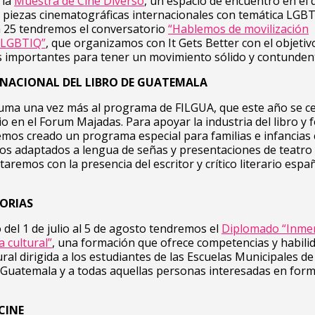
 la
Muestra de Cine Diverso
, un espacio de encuentro en el 
 piezas cinematográficas internacionales con temática LGBT
ía 25 tendremos el conversatorio
“Hablemos de movilización
 LGBTIQ”
, que organizamos con It Gets Better con el objetiv
s importantes para tener un movimiento sólido y contunden
RNACIONAL DEL LIBRO DE GUATEMALA
uma una vez más al programa de FILGUA, que este año se ce
ulio en el Forum Majadas. Para apoyar la industria del libro y
hemos creado un programa especial para familias e infancias
s adaptados a lengua de señas y presentaciones de teatro y
aremos con la presencia del escritor y crítico literario espa
ORIAS
del 1 de julio al 5 de agosto tendremos el
Diplomado “Inme
a cultural”
, una formación que ofrece competencias y habili
ural dirigida a los estudiantes de las Escuelas Municipales de
 Guatemala y a todas aquellas personas interesadas en for
CINE