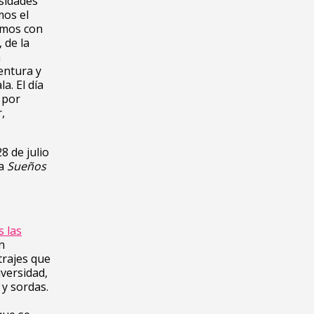
rsidades
mos el
amos con
 de la
n
Ventura y
a. El día
 por
,
28 de julio
la
Sueños
 las
n
trajes que
iversidad,
 y sordas.