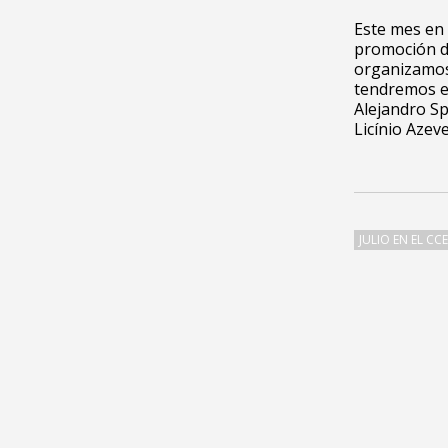
Este mes en 
promoción d
organizamos 
tendremos el 
Alejandro Spr
Licínio Azev
JULIO EN EL CC
6ta. Aveni
Síguenos
nivel Ciu
ATENCIÓN 
OFICINAS: 