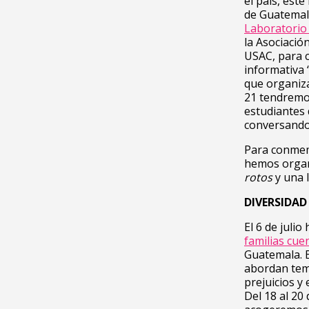
el país, est
de Guatemala
Laboratorio 
la Asociació
USAC, para c
informativa “
que organiza
21 tendremos
estudiantes 
conversando 
Para conme
hemos organ
rotos
y una 
DIVERSIDAD
El 6 de juli
familias cue
Guatemala. E
abordan tema
prejuicios y
Del 18 al 20 