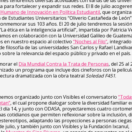
e mes tendremos diversas actividades con varias de las unive
 para fortalecer y expandir sus redes. El 8 de julio acogere
Humano de Innovación en Política Estudiantil
, que organiz
n de Estudiantes Universitarios “Oliverio Castañeda de León”,
onmemorar sus 103 años. El 20 de julio tendremos la sesió
La ética en la inteligencia artificial”, impartida por Patricia 
mos en colaboración con la Universidad Galileo de Guatemal
 en nuestro espacio al colectivo
“Noches al Filo”
, integrado
de filosofía de las universidades San Carlos y Rafael Landívar
sobre la relevancia del espacio público y privado en el país.
morar el
Día Mundial Contra la Trata de Personas
, del 25 al 
izado un programa que incluye dos cineforos con la pelícu
lectura dramatizada con la obra teatral
Soledad F451
.
o hemos organizado junto con Visibles el conversatorio
“Todas
ntan”
, el cual propone dialogar sobre la diversidad familiar e
l día 14, y junto con ODASA, proyectaremos cuatro cortome
s cotidianos que permiten reflexionar sobre la inclusión, d
 estereotipos, adaptando las proyecciones a personas ciegas
de julio, y también junto con Visibles y la Fundación Ixcanul,