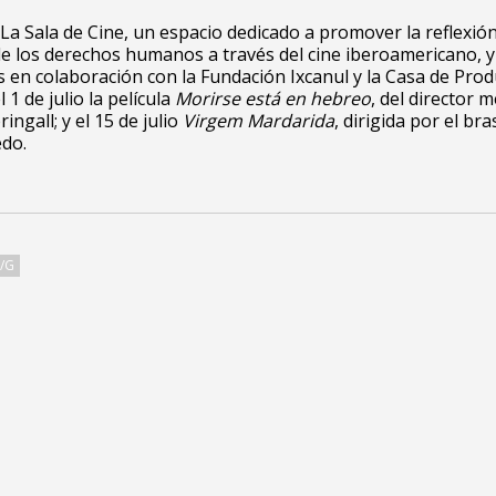
La Sala de Cine, un espacio dedicado a promover la reflexión
e los derechos humanos a través del cine iberoamericano, y
en colaboración con la Fundación Ixcanul y la Casa de Prod
1 de julio la película
Morirse está en hebreo
, del director 
ingall; y el 15 de julio
Virgem Mardarida
, dirigida por el bra
edo.
E/G
da 11-02 zona 1, Centro Histórico – Edifico Lux, segundo
dad de Guatemala (01001)
AL PÚBLICO: Martes a sábado de 10 A 19 h
Lunes a viernes de 9 a 18 h