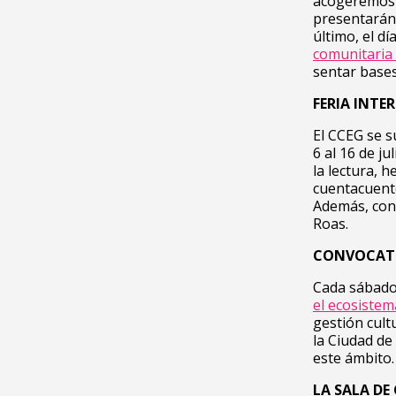
acogeremos
presentarán
último, el d
comunitaria
sentar base
FERIA INTE
El CCEG se s
6 al 16 de j
la lectura, 
cuentacuento
Además, cont
Roas.
CONVOCAT
Cada sábado 
el ecosistem
gestión cult
la Ciudad de
este ámbito.
LA SALA DE 