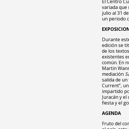
El Centro C
variada que 
julio al 31 
un periodo c
EXPOSICIO
Durante este
edición se ti
de los texto
existentes e
común. En n
Martin Wann
mediación
S
salida de un
Current”, un
impartido po
Juracán y el
fiesta y el 
AGENDA
Fruto del co