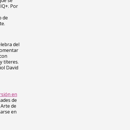
que se
IQ+. Por
o de
te.
lebra del
 fomentar
 con
 títeres.
ñol David
rsión en
dades de
 Arte de
marse en