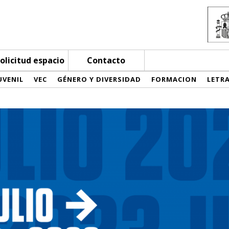
olicitud espacio
Contacto
UVENIL
VEC
GÉNERO Y DIVERSIDAD
FORMACION
LETR