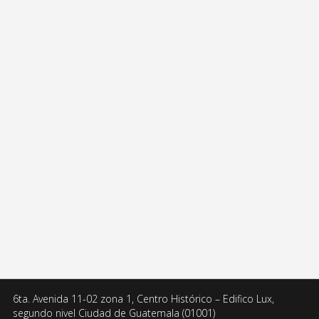
6ta. Avenida 11-02 zona 1, Centro Histórico – Edifico Lux,
segundo nivel Ciudad de Guatemala (01001)