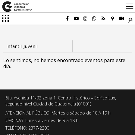
Lo sentimos, no hemos encontrado eventos para este
día.
6ta. Avenida 11-02 zona 1, Centro Histórico – Edifico Lux,
segundo nivel Ciudad de Guatemala (01001)
ATENCIÓN AL PÚBLICO: Martes a sábado de 10 A 19 h
OFICINAS: Lunes a viernes de 9 a 18 h
TELÉFONO: 2377-2200