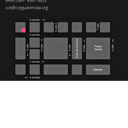
WHATSAPP: 4991-9923
cce@cceguatemala.org