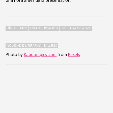
una hora antes de la presentación.
DÍA DEL LIBRO
ENCUADERNACIÓN
ESCRITURA CREATIVA
NOVEDADES LITERARIAS
TALLERES
Photo by
Kaboompics .com
from
Pexels