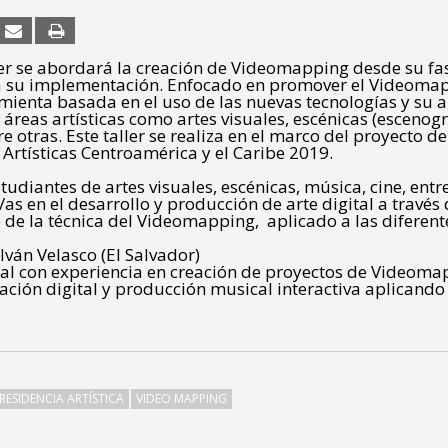
ler se abordará la creación de Videomapping desde su f
ta su implementación. Enfocado en promover el Videoma
ienta basada en el uso de las nuevas tecnologías y su a
 áreas artísticas como artes visuales, escénicas (escenogr
e otras. Este taller se realiza en el marco del proyecto de
 Artísticas Centroamérica y el Caribe 2019.
studiantes de artes visuales, escénicas, música, cine, entre
as en el desarrollo y producción de arte digital a través 
 de la técnica del Videomapping, aplicado a las diferent
Iván Velasco (El Salvador)
ital con experiencia en creación de proyectos de Videoma
ción digital y producción musical interactiva aplicando
.
RESIDENCIA ARTÍSTICA
VIDEO MAPPING