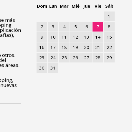
Dom
Lun
Mar
Mié
Jue
Vie
Sáb
1
ase más
pping
2
3
4
5
6
7
8
plicación
afías),
9
10
11
12
13
14
15
16
17
18
19
20
21
22
 otros.
23
24
25
26
27
28
29
del
es áreas.
30
31
pping,
 nuevas