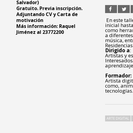
Salvador)
Gratuito. Previa inscripción.
Adjuntando CV y Carta de
En este tal
motivación
inicial has
Más información: Raquel
como herram
Jiménez al 23772200
a diferentes
música, entr
Residencias
Dirigido a
:
Artistas y e
Interesados/
aprendizaje
Formador:
Artista dig
como, anima
tecnologías
ARTE DIGITAL