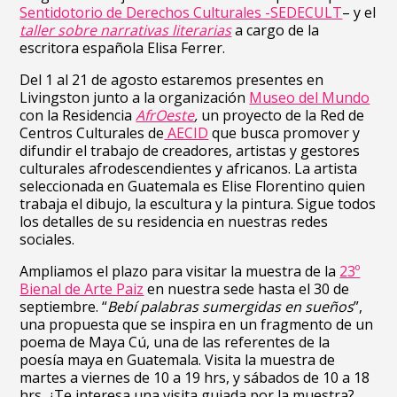
Sentidotorio de Derechos Culturales -SEDECULT
– y el
taller sobre narrativas literarias
a cargo de la
escritora española Elisa Ferrer.
Del 1 al 21 de agosto estaremos presentes en
Livingston junto a la organización
Museo del Mundo
con la Residencia
AfrOeste
,
un proyecto de la Red de
Centros Culturales de
AECID
que busca promover y
difundir el trabajo de creadores, artistas y gestores
culturales afrodescendientes y africanos. La artista
seleccionada en Guatemala es Elise Florentino quien
trabaja el dibujo, la escultura y la pintura. Sigue todos
los detalles de su residencia en nuestras redes
sociales.
Ampliamos el plazo para visitar la muestra de la
23º
Bienal de Arte Paiz
en nuestra sede hasta el 30 de
septiembre. “
Bebí palabras sumergidas en sueños
”,
una propuesta que se inspira en un fragmento de un
poema de Maya Cú, una de las referentes de la
poesía maya en Guatemala. Visita la muestra de
martes a viernes de 10 a 19 hrs, y sábados de 10 a 18
hrs. ¿Te interesa una visita guiada por la muestra?