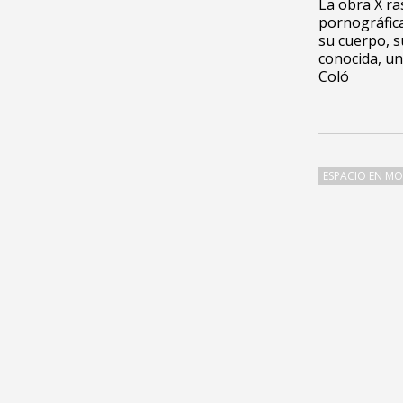
La obra X ras
pornográfic
su cuerpo, s
conocida, u
Coló
ESPACIO EN M