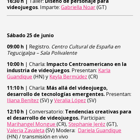
16:30 h |
Taller:
Diseño de personaje para
videojuegos
. Imparte:
Gabriella Noar
(GT)
Sábado 25 de junio
09:00 h
|
Registro.
Centro Cultural de España en
Tegucigalpa – Sala Polivalente
10:00 h
| Charla:
Impacto Centroamericano en la
industria de videojuegos
. Presentan:
Karla
Guandique
(HN) y
Keyla Bermúdez
(CR)
11:10 h
| Charla:
Más allá del videojuego,
desarrollo de tecnologías emergentes.
Presentan:
Iliana Benítez
(SV) y
Veralia López
(SV)
12:10 h |
Conversatorio:
Tendencias creativas para
el desarrollo de videojuegos.
Participan:
Marihangel Mongue
(CR),
Stephanie Jeréz
(GT),
Valeria Zavaleta
(SV) Modera:
Dariela Guandique
(HN)
/ transmisión en vivo