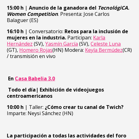
15:00 h
|
Anuncio de la ganadora del
TecnológiCA.
Women Competition
. Presenta: Jose Carlos
Balaguer (ES)
16:10 h
| Conversatorio:
Retos para la inclusión de
mujeres en la industria.
Participan:
Karla
Hernández
(SV),
Yasmín García
(SV),
Celeste Luna
(GT),
Homero Rojas
(HN) Modera:
Keyla Bermúdez
(CR)
/ transmisión en vivo
En
Casa Babelia 3.0
Todo el día| Exhibición de videojuegos
centroamericano
s
10:00 h
| Taller:
¿Cómo crear tu canal de Twich?
Imparte: Neysi Sánchez (HN)
La participación a todas las actividades del foro