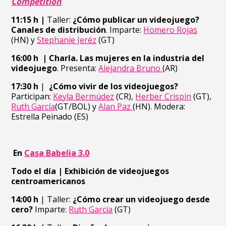
Competition
11:15 h
|
Taller:
¿Cómo publicar un videojuego?
Canales de distribución
. Imparte:
Homero Rojas
(HN) y
Stephanie Jeréz
(GT)
16:00 h
| Charla. Las mujeres en la industria del
videojuego
. Presenta:
Alejandra Bruno
(AR)
17:30 h
|
¿Cómo vivir de los videojuegos?
Participan:
Keyla Bermúdez
(CR),
Herber Crispin
(GT),
Ruth García
(GT/BOL) y
Alan Paz
(HN). Modera:
Estrella Peinado (ES)
En
Casa Babelia 3.0
Todo el día | Exhibición de videojuegos
centroamericano
s
14:00 h
| Taller:
¿Cómo crear un videojuego desde
cero?
Imparte:
Ruth García
(GT)