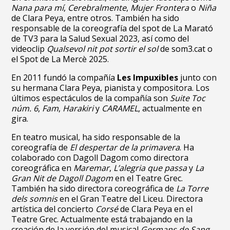
Nana para mí
,
Cerebralmente
,
Mujer Frontera
o
Niña
de Clara Peya, entre otros. También ha sido
responsable de la coreografía del spot de La Marató
de TV3 para la Salud Sexual 2023, así como del
videoclip
Qualsevol nit pot sortir el sol
de som3.cat o
el Spot de La Mercè 2025.
En 2011 fundó la compañía
Les Impuxibles
junto con
su hermana Clara Peya, pianista y compositora. Los
últimos espectáculos de la compañía son
Suite Toc
núm. 6
,
Fam
,
Harakiri
y
CARAMEL
, actualmente en
gira.
En teatro musical, ha sido responsable de la
coreografía de
El despertar de la primavera
. Ha
colaborado con Dagoll Dagom como directora
coreográfica en
Maremar
,
L’alegria que passa
y
La
Gran Nit de Dagoll Dagom
en el Teatre Grec.
También ha sido directora coreográfica de
La Torre
dels somnis
en el Gran Teatre del Liceu. Directora
artística del concierto
Corsé
de Clara Peya en el
Teatre Grec. Actualmente está trabajando en la
creación de la versión del musical
Germans de Sang
,