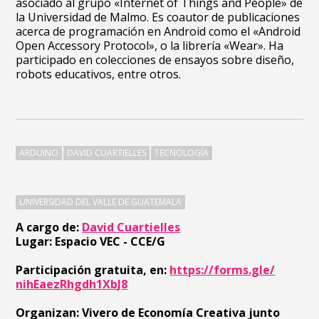
asociado al grupo «Internet of Things and People» de
la Universidad de Malmo. Es coautor de publicaciones
acerca de programación en Android como el «Android
Open Accessory Protocol», o la librería «Wear». Ha
participado en colecciones de ensayos sobre diseño,
robots educativos, entre otros.
ARDUINO
DAVID CUARTIELLES
TECNOLOGÍA
UNIVERSIDAD DEL VALLE DE GUATEMALA
A cargo de:
David Cuartielles
Lugar: Espacio VEC - CCE/G
Participación gratuita, en:
https://forms.gle/
nihEaezRhgdh1XbJ8
Organizan: Vivero de Economía Creativa junto