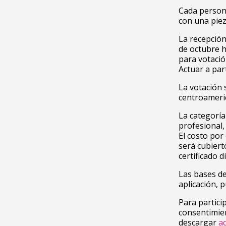
Cada persona
con una pieza
La recepción
de octubre h
para votació
Actuar a par
La votación 
centroameri
La categorí
profesional,
El costo por
será cubiert
certificado di
Las bases de
aplicación, 
Para partici
consentimien
descargar
aq