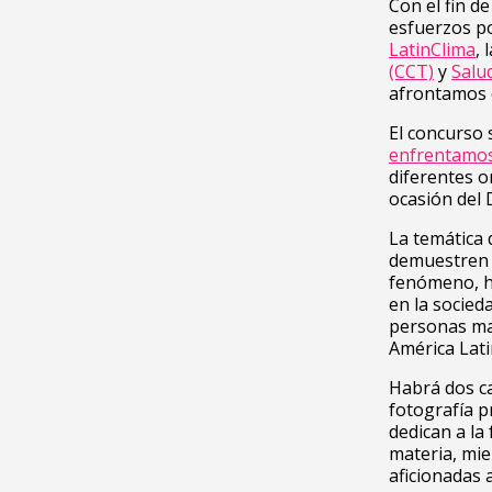
Con el fin d
esfuerzos po
LatinClima
,
(CCT)
y
Salu
afrontamos e
El concurso 
enfrentamos 
diferentes o
ocasión del 
La temática 
demuestren 
fenómeno, h
en la socieda
personas may
América Lati
Habrá dos ca
fotografía p
dedican a la
materia, mie
aficionadas 