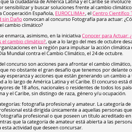
e que la ciudadanía de América Latina y el Caribe se involucre
r sensibilizar y buscar soluciones frente al cambio climático
 la Cooperación Española,
EUROCLIMA+
, el
Centro Científico 
d sin Daño
convocan al concurso Fotografía para actuar: ¿
l cambio climático?
se enmarca, asimismo, en la iniciativa
Conocer para Actuar:
el cambio climático?
, que a lo largo del mes de octubre des
rganizaciones en la región para impulsar la acción climática
Día Mundial contra el Cambio Climático, el 24 de octubre.
del concurso son acciones para afrontar el cambio climático,
que no obstante el gran desafío que tenemos por delante c
ay esperanza y acciones que están generando un cambio a 
d a lo largo de América Latina y el Caribe. El concurso está d
ores de 18 años, nacionales o residentes de todos los país
na y el Caribe, sin distingo de raza, género y/u ocupación.
tegorías: fotografía profesional y amateur. La categoría de
rofesional está dirigida únicamente a aquellas personas que
 fotografía profesional o que poseen un título acreditado en 
ntras que la categoría de amateur está abierta a las person
a esta actividad que deseen concursar.