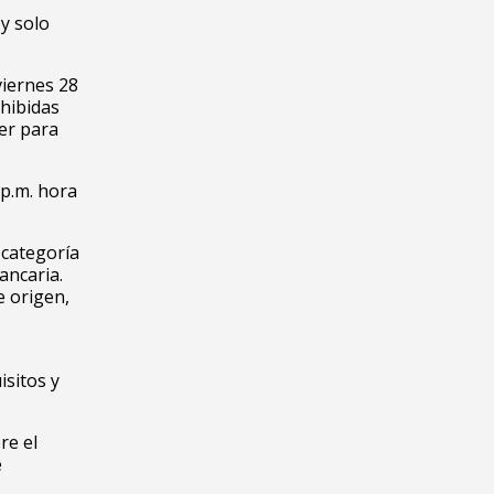
y solo
viernes 28
xhibidas
cer para
 p.m. hora
 categoría
ancaria.
e origen,
isitos y
re el
e