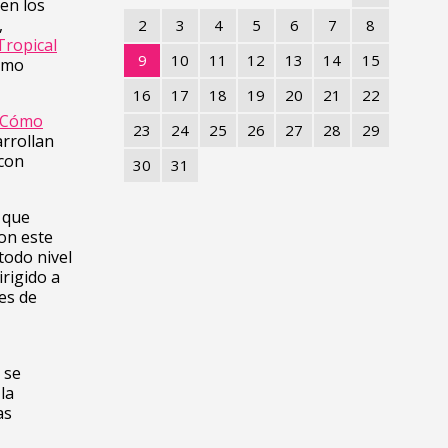
 en los
,
2
3
4
5
6
7
8
Tropical
9
10
11
12
13
14
15
Cómo
16
17
18
19
20
21
22
 ¿Cómo
23
24
25
26
27
28
29
arrollan
 con
30
31
 que
on este
todo nivel
irigido a
es de
 se
la
as