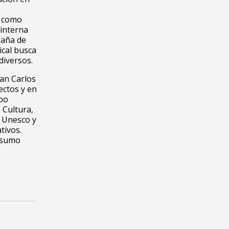
, como
interna
paña de
ical busca
diversos.
San Carlos
ectos y en
ipo
 Cultura,
a Unesco y
tivos.
onsumo