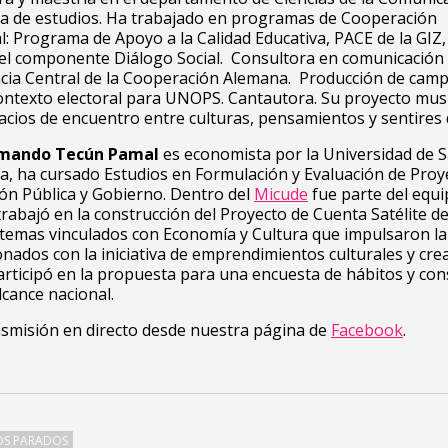
sa de estudios. Ha trabajado en programas de Cooperación
l: Programa de Apoyo a la Calidad Educativa, PACE de la GIZ
el componente Diálogo Social. Consultora en comunicación 
ncia Central de la Cooperación Alemana. Producción de cam
ontexto electoral para UNOPS. Cantautora. Su proyecto mus
cios de encuentro entre culturas, pensamientos y sentires 
rmando Tecún Pamal
es e
conomista por la Universidad de 
, ha cursado Estudios en Formulación y Evaluación de Proy
ón Pública y Gobierno.
Dentro del
Micude
fue parte del equ
trabajó en la construcción del Proyecto de Cuenta Satélite de
 temas vinculados con Economía y Cultura que impulsaron l
ionados con la iniciativa de emprendimientos culturales y crea
articipó en la propuesta para una encuesta de hábitos y c
lcance nacional.
nsmisión en directo desde nuestra página de
Facebook
.
OS PARADOS