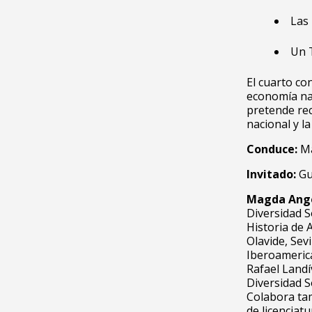
Las 
Un T
El cuarto
con
economía nar
pretende rec
nacional y la
Conduce:
Ma
Invitado:
Gu
Magda Angé
Diversidad S
Historia de 
Olavide, Sev
Iberoamerica
Rafael Landí
Diversidad So
Colabora ta
de licenciat