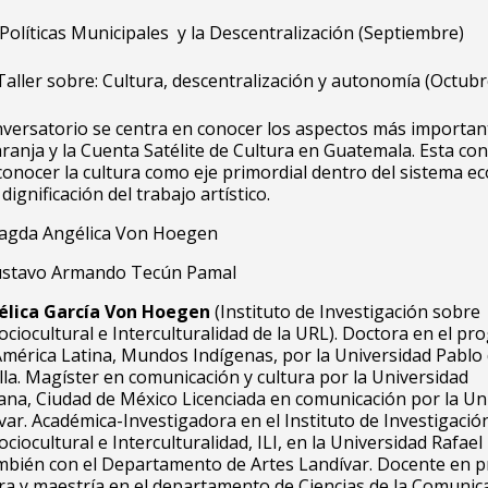
Políticas Municipales y la Descentralización (Septiembre)
aller sobre: Cultura, descentralización y autonomía (Octubr
versatorio se centra en conocer los aspectos más important
anja y la Cuenta Satélite de Cultura en Guatemala. Esta co
onocer la cultura como eje primordial dentro del sistema 
 dignificación del trabajo artístico.
gda Angélica Von Hoegen
stavo Armando Tecún Pamal
lica García Von Hoegen
(Instituto de Investigación sobre
ociocultural e Interculturalidad de la URL). Doctora en el p
América Latina, Mundos Indígenas, por la Universidad Pablo
illa. Magíster en comunicación y cultura por la Universidad
na, Ciudad de México Licenciada en comunicación por la Un
var. Académica-Investigadora en el Instituto de Investigació
ciocultural e Interculturalidad, ILI, en la Universidad Rafael
mbién con el Departamento de Artes Landívar. Docente en 
ura y maestría en el departamento de Ciencias de la Comunic