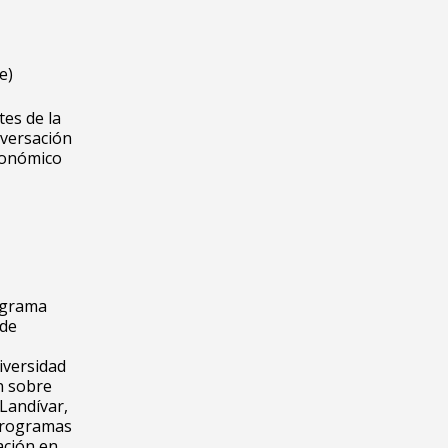
e)
es de la
nversación
económico
rograma
 de
iversidad
n sobre
 Landívar,
programas
ación en