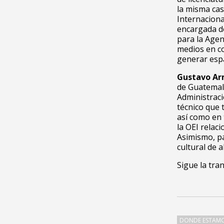
la misma ca
Internaciona
encargada d
para la Age
medios en c
generar espa
Gustavo A
de Guatemala
Administraci
técnico que 
así como en
la OEI relac
Asimismo, p
cultural de a
Sigue la tra
DONDE ESTAM