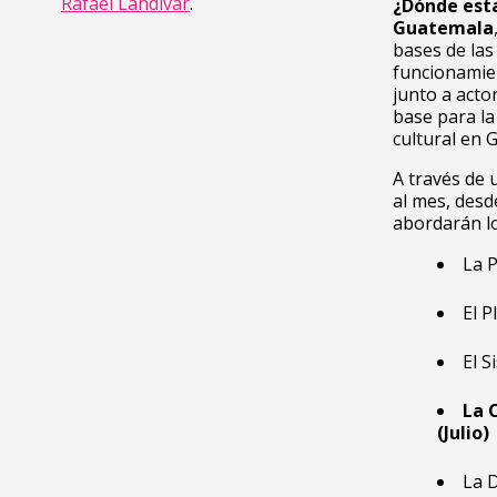
Rafael Landivar
.
¿Dónde est
Guatemala
bases de las
funcionamien
junto a acto
base para l
cultural en 
A través de 
al mes, desd
abordarán lo
La P
El P
El S
La 
(Julio)
La D