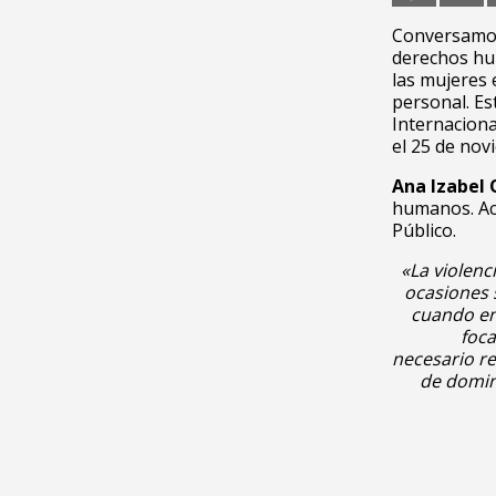
Conversamo
derechos hum
las mujeres 
personal. Es
Internaciona
el 25 de nov
Ana Izabel 
humanos. Act
Público.
«La violenc
ocasiones 
cuando en
foca
necesario re
de domin