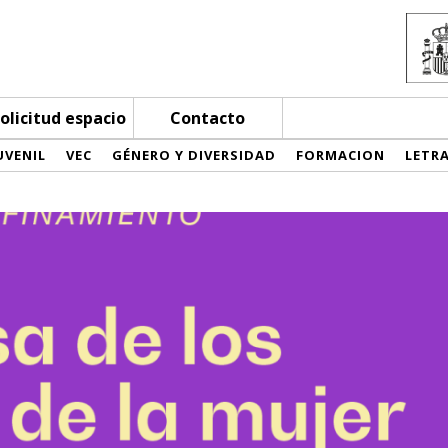
olicitud espacio
Contacto
UVENIL
VEC
GÉNERO Y DIVERSIDAD
FORMACION
LETR