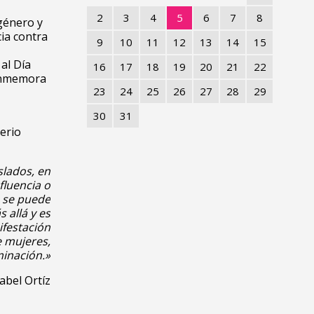
2
3
4
5
6
7
8
 género y
ia contra
9
10
11
12
13
14
15
al Día
16
17
18
19
20
21
22
conmemora
23
24
25
26
27
28
29
30
31
erio
slados, en
fluencia o
, se puede
 allá y es
ifestación
 mujeres,
minación.»
abel Ortíz