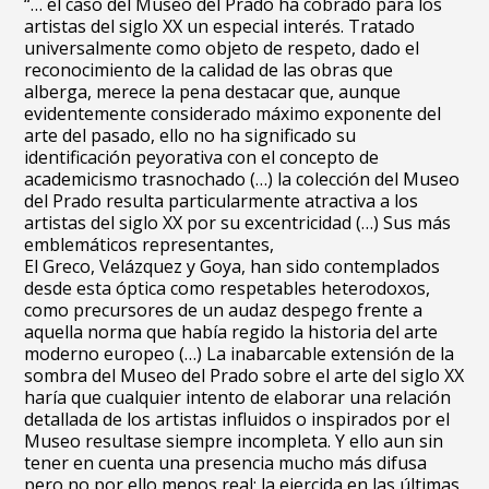
“… el caso del Museo del Prado ha cobrado para los
artistas del siglo XX un especial interés. Tratado
universalmente como objeto de respeto, dado el
reconocimiento de la calidad de las obras que
alberga, merece la pena destacar que, aunque
evidentemente considerado máximo exponente del
arte del pasado, ello no ha significado su
identificación peyorativa con el concepto de
academicismo trasnochado (…) la colección del Museo
del Prado resulta particularmente atractiva a los
artistas del siglo XX por su excentricidad (…) Sus más
emblemáticos representantes,
El Greco, Velázquez y Goya, han sido contemplados
desde esta óptica como respetables heterodoxos,
como precursores de un audaz despego frente a
aquella norma que había regido la historia del arte
moderno europeo (…) La inabarcable extensión de la
sombra del Museo del Prado sobre el arte del siglo XX
haría que cualquier intento de elaborar una relación
detallada de los artistas influidos o inspirados por el
Museo resultase siempre incompleta. Y ello aun sin
tener en cuenta una presencia mucho más difusa
pero no por ello menos real: la ejercida en las últimas