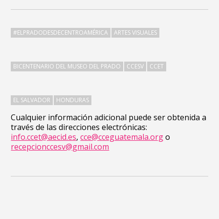
#ELPRADODESDECENTROAMÉRICA
ARTES VISUALES
BICENTENARIO DEL MUSEO DEL PRADO
CCESV
CCET
EL SALVADOR
HONDURAS
Cualquier información adicional puede ser obtenida a
través de las direcciones electrónicas:
info.ccet@aecid.es
,
cce@cceguatemala.org
o
recepcionc
cesv@gmail.com