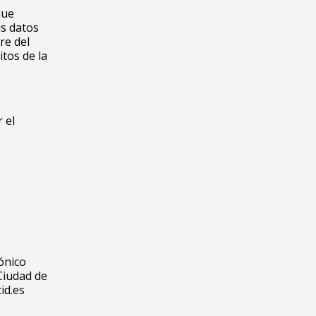
que
us datos
re del
itos de la
 el
ónico
 Ciudad de
id.es