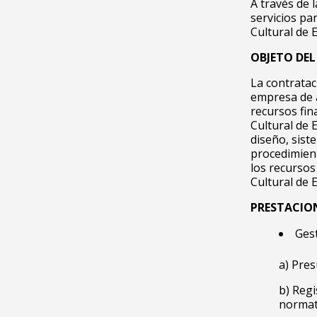
A través de 
servicios pa
Cultural de
OBJETO DE
La contratac
empresa de a
recursos fin
Cultural de 
diseño, sist
procedimient
los recursos
Cultural de
PRESTACION
Gest
a) Pres
b) Regi
normat