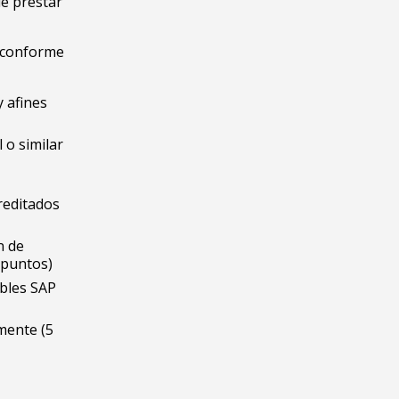
de prestar
o conforme
 afines
 o similar
,
reditados
n de
 puntos)
ables SAP
mente (5