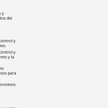
s y
tos del
control y
ios.
control y
nto y la
mo.
esos para
 procesos