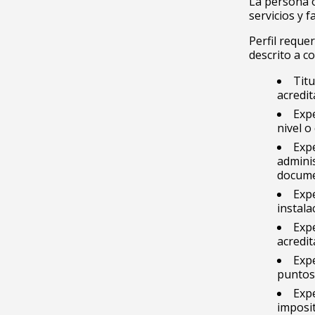
La persona o
servicios y f
Perfil reque
descrito a c
Titu
acredi
Expe
nivel 
Exp
admini
docume
Exp
instal
Expe
acredi
Exp
puntos
Expe
imposit