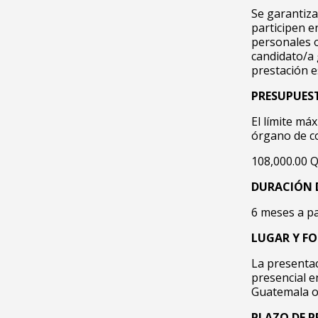
Se garantiza
participen e
personales o
candidato/a 
prestación e
PRESUPUEST
El límite má
órgano de co
108,000.00 Q
DURACIÓN 
6 meses a pa
LUGAR Y F
La presentac
presencial e
Guatemala o 
PLAZO DE 