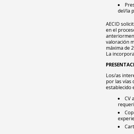
Pres
del/la
AECID solici
en el proces
anteriorment
valoración m
máxima de 2
La incorpora
PRESENTAC
Los/as inter
por las vías
establecido 
CV a
requeri
Cop
experie
Car