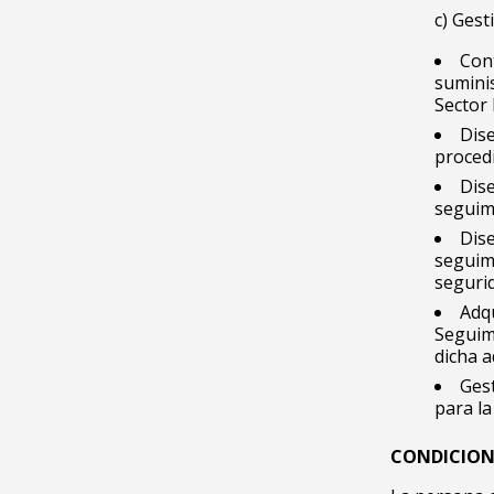
c) Gest
Cont
suminis
Sector
Dis
proced
Dis
seguim
Dis
seguimi
segurid
Adqu
Seguim
dicha a
Gest
para la
CONDICIONE