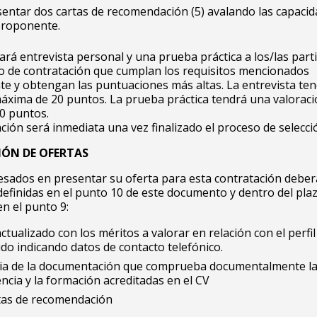
entar dos cartas de recomendación (5) avalando las capaci
 proponente.
tará entrevista personal y una prueba práctica a los/las part
o de contratación que cumplan los requisitos mencionados
e y obtengan las puntuaciones más altas. La entrevista te
áxima de 20 puntos. La prueba práctica tendrá una valorac
0 puntos.
ción será inmediata una vez finalizado el proceso de selecci
IÓN DE OFERTAS
esados en presentar su oferta para esta contratación deber
 definidas en el punto 10 de este documento y dentro del pla
en el punto 9:
ctualizado con los méritos a valorar en relación con el perfil
do indicando datos de contacto telefónico.
ia de la documentación que comprueba documentalmente l
ncia y la formación acreditadas en el CV
tas de recomendación