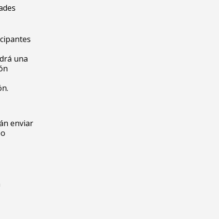
dades
icipantes
ndrá una
ión
ón.
án enviar
zo
a