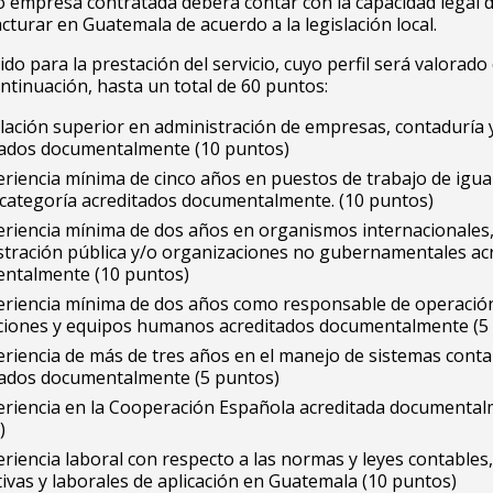
 empresa contratada deberá contar con la capacidad legal 
acturar en Guatemala de acuerdo a la legislación local.
rido para la prestación del servicio, cuyo perfil será valorad
ontinuación, hasta un total de 60 puntos:
lación superior en administración de empresas, contaduría y
tados documentalmente (10 puntos)
riencia mínima de cinco años en puestos de trabajo de igual
o categoría acreditados documentalmente. (10 puntos)
eriencia mínima de dos años en organismos internacionales
stración pública y/o organizaciones no gubernamentales ac
ntalmente (10 puntos)
eriencia mínima de dos años como responsable de operació
aciones y equipos humanos acreditados documentalmente (5
riencia de más de tres años en el manejo de sistemas cont
tados documentalmente (5 puntos)
eriencia en la Cooperación Española acreditada documental
)
riencia laboral con respecto a las normas y leyes contables,
ivas y laborales de aplicación en Guatemala (10 puntos)