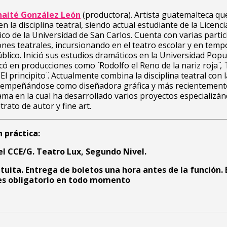
aité González León
(productora). Artista guatemalteca qu
 la disciplina teatral, siendo actual estudiante de la Licenc
co de la Universidad de San Carlos. Cuenta con varias parti
nes teatrales, incursionando en el teatro escolar y en tem
blico. Inició sus estudios dramáticos en la Universidad Popu
ó en producciones como ̈Rodolfo el Reno de la nariz roja ̈, 
̈El principito ̈. Actualmente combina la disciplina teatral con 
esempeñándose como diseñadora gráfica y más recientemen
ama en la cual ha desarrollado varios proyectos especializá
etrato de autor y fine art.
 práctica:
el CCE/G. Teatro Lux, Segundo Nivel.
tuita. Entrega de boletos una hora antes de la función. 
 es obligatorio en todo momento