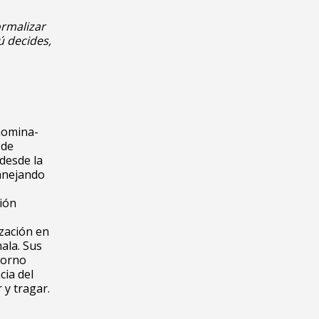
ormalizar
ú decides,
nomina-
 de
 desde la
manejando
ción
ización en
ala. Sus
torno
cia del
 y tragar.