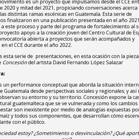
movimiento es un proyecto que impulsamos desde el CCE en
 2020 y mitad del 2021, propiciando conversaciones acerca 
 las distintas ramas escénicas en Guatemala. Esta serie de
os finalizaron en una publicación presentada en el año 202
a este proceso y parte del programa de fortalecimiento al s
l proyecto apoyo a la creación joven del Centro Cultural de E
onvocatoria abierta a proyectos que serán acompañados y
en el CCE durante el año 2022.
esta serie de presentaciones, en esta ocasión con la pieza
e
Concesión
del artista David Fernando López Salazar
ra:
s un performance conceptual que aborda la situación inter
 de Guatemala desde perspectivas sociales y regionales; y as
bservan su entorno y su territorio. Concesión expone la cas
ltural guatemalteca que se ve vulnerada y como los cambios 
estar son inexistente por medio de analogías expuestas por
maíz y todos sus componentes, que desarrollan cómo escen
lante con el público.
ociedad estoy? ¿Sometimiento o desvinculación? ¿Qué apor