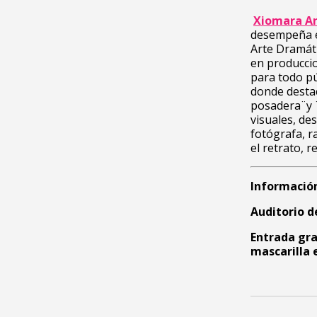
Xiomara An
desempeña en
Arte Dramáti
en produccio
para todo pú
donde destac
posadera ̈ y 
visuales, d
fotógrafa, r
el retrato, r
Información
Auditorio d
Entrada gra
mascarilla