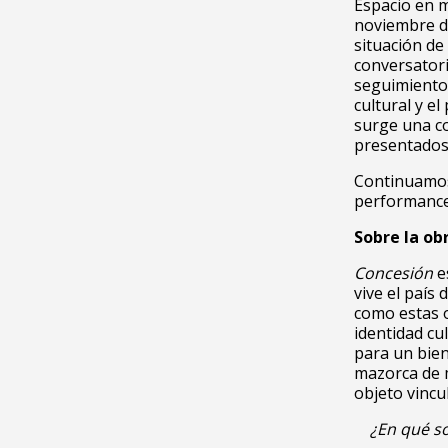
Espacio en 
noviembre de
situación de
conversatori
seguimiento 
cultural y e
surge una c
presentados 
Continuamos 
performanc
Sobre la ob
Concesión
e
vive el país
como estas o
identidad cu
para un bien
mazorca de 
objeto vincu
¿En qué s