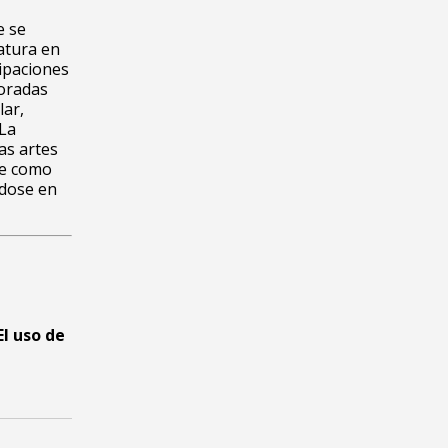
e se
iatura en
cipaciones
poradas
lar,
̈La
las artes
te como
ndose en
El uso de