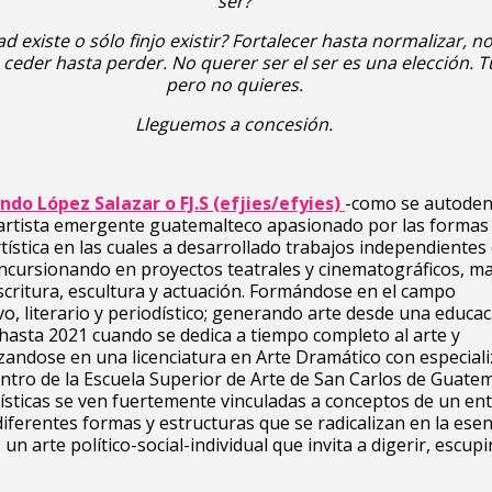
ser?
ad existe o sólo finjo existir? Fortalecer hasta normalizar, n
,
ceder hasta perder. No querer ser el ser es una elección.
T
pero no quieres.
Lleguemos a concesión.
ndo López Salazar o FJ.S (efjies/efyies)
-como se autode
 artista emergente guatemalteco apasionado por las formas
tística en las cuales a desarrollado trabajos independientes
 incursionando en proyectos teatrales y cinematográficos, 
escritura, escultura y actuación. Formándose en el campo
vo, literario y periodístico; generando arte desde una educa
hasta 2021 cuando se dedica a tiempo completo al arte y
zandose en una licenciatura en Arte Dramático con especial
ntro de la Escuela Superior de Arte de San Carlos de Guatem
ísticas se ven fuertemente vinculadas a conceptos de un en
 diferentes formas y estructuras que se radicalizan en la esen
n arte político-social-individual que invita a digerir, escupir