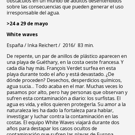
obstáculos en un mundo de adultos desentendidos
sobre las consecuencias que pueden generar el uso
irresponsable del agua.
>24 a 29 de mayo
White waves
España /
Inka Reichert /
2016/
83 min.
De repente, un par de anillos de plástico aparecen en
una playa de Guéthary, en la costa oeste francesa. Y
cada día hay más. François Verdet surfea en esta
playa durante todo el año y está devastado. ¿De
dónde proceden? Desechos, desperdicios químicos,
agua sucia… Todo acaba en el mar. Muchas veces lo
pasamos por alto, pero hay personas que observan y
sufren esta contaminación a diario: los surfistas. El
agua es vida, y ellos quieren protegerla. Su amor a la
naturaleza les ha dado la fortaleza para hablar,
investigar y luchar contra la contaminación en las
costas. El equipo White Waves viajará durante dos
años para destapar los casos ocultos de
contaminación que sufren las playas de Europa.