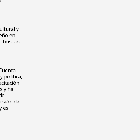
a
ltural y
seño en
ue buscan
 Cuenta
 política,
acitación
s y ha
de
cusión de
y es