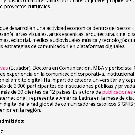
do y basado en datos, alineado con los objetivos propios de l
e proyectos culturales.
que desarrollan una actividad económica dentro del sector cu
esanía, artes visuales, artes escénicas, arquitectura, cine, di
mas, editorial, medios audiovisuales música y tecnología; q
us estrategias de comunicación en plataformas digitales.
avas
(Ecuador). Doctora en Comunicación, MBA y periodista.
de experiencia en la comunicación corporativa, institucional y
en el ámbito digital. Ha impartido cátedra universitaria y cap
más de 3.000 participantes de instituciones públicas y privada
más de 30 clientes de 12 países. Es autora de
publicaciones
internacional, representa a América Latina en la mesa de dis
 digital de la red global de comunicadores católicos SIGNIS 
enior en la región.
admitidos:
az