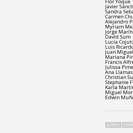
Flor Yoque
Javier Sánc
Sandra Seb
Carmen Ch
Alejandro P
Myriam Me
Jorge Marín
David Sum
Lucía Cojul
Luis Ricard
Juan Miguel
Mariana Pi
Francis Alf
Julissa Pim
Ana Llamas
Christian S
Stephanie F
Karla Martí
Miguel Mor
Edwin Muñ
ACERCA
FORM