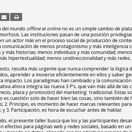
ón del mundo
offline
al
online
no es un simple cambio de plat
orfosis. Las instituciones pasan de una posición privilegia
en un actor más en el proceso social de producción de conte
a comunicación de menos protagonismo y más inteligencia co
 y más historias; menos individuos y más comunidad; meno
 más hipertextualidad; menos unidireccionalidad y más redes.
exto, resulta más urgente que nunca comprender la lógica d
os, aprender a moverse eficientemente en ellos y saber ge
ta impacto. Los paradigmas han cambiado y la comunicación 
ativa ahora integra las nueva 3 P’s, que van más allá de las c
recio, plaza y promoción) del marketing tradicional. Estas so
o es cuestión solo de hacer bien las cosas, sino también de 
; 2. Principio, es momento de hacer marcas relevantes para 
; y 3. Participación, es hora de escuchar antes de hablar.
ido, el presente taller busca que los y las participantes desa
ón efectivo para páginas web y redes sociales, basado en u