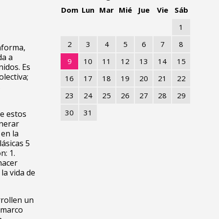
Dom
Lun
Mar
Mié
Jue
Vie
Sáb
1
2
3
4
5
6
7
8
aforma,
da a
9
10
11
12
13
14
15
nidos. Es
lectiva;
16
17
18
19
20
21
22
s
23
24
25
26
27
28
29
30
31
e estos
nerar
en la
lásicas 5
n: 1.
hacer
la vida de
rrollen un
n marco