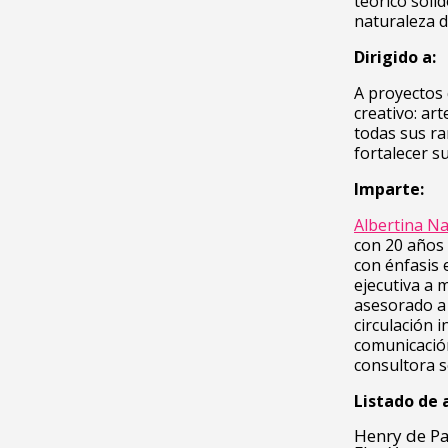
teórico sóli
naturaleza d
Dirigido a:
A proyectos 
creativo: art
todas sus ra
fortalecer s
Imparte:
Albertina N
con 20 años 
con énfasis 
ejecutiva a 
asesorado a 
circulación 
comunicación
consultora s
Listado de 
Henry de P