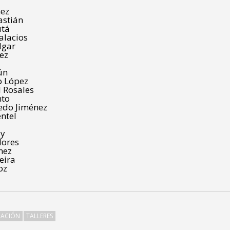
hez
astián
utá
alacios
lgar
ez
ún
o López
 Rosales
nto
redo Jiménez
entel
uy
lores
nez
eira
oz
ACIÓN
TALLERES