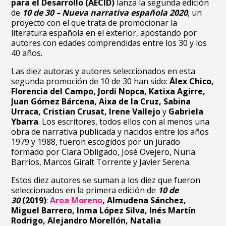
para el Desarrollo
(AECID)
lanza la segunda edición
de
10 de 30 – Nueva narrativa española 2020
, un
proyecto con el que trata de promocionar la
literatura española en el exterior, apostando por
autores con edades comprendidas entre los 30 y los
40 años.
Las diez autoras y autores seleccionados en esta
segunda promoción de 10 de 30 han sido:
Álex Chico,
Florencia del Campo, Jordi Nopca, Katixa Agirre,
Juan Gómez Bárcena, Aixa de la Cruz, Sabina
Urraca, Cristian Crusat, Irene Vallejo
y
Gabriela
Ybarra
. Los escritores, todos ellos con al menos una
obra de narrativa publicada y nacidos entre los años
1979 y 1988, fueron escogidos por un jurado
formado por Clara Obligado, José Ovejero, Nuria
Barrios, Marcos Giralt Torrente y Javier Serena.
Estos diez autores se suman a los diez que fueron
seleccionados en la primera edición de
10 de
30
(2019)
:
Aroa Moreno
, Almudena Sánchez,
Miguel Barrero, Inma López Silva, Inés Martín
Rodrigo, Alejandro Morellón, Natalia