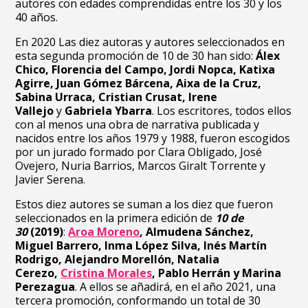
autores con edades comprendidas entre los 30 y los
40 años.
En 2020 Las diez autoras y autores seleccionados en
esta segunda promoción de 10 de 30 han sido:
Álex
Chico, Florencia del Campo, Jordi Nopca, Katixa
Agirre, Juan Gómez Bárcena, Aixa de la Cruz,
Sabina Urraca, Cristian Crusat, Irene
Vallejo
y
Gabriela Ybarra
. Los escritores, todos ellos
con al menos una obra de narrativa publicada y
nacidos entre los años 1979 y 1988, fueron escogidos
por un jurado formado por Clara Obligado, José
Ovejero, Nuria Barrios, Marcos Giralt Torrente y
Javier Serena.
Estos diez autores se suman a los diez que fueron
seleccionados en la primera edición de
10 de
30
(2019)
:
Aroa Moreno
, Almudena Sánchez,
Miguel Barrero, Inma López Silva, Inés Martín
Rodrigo, Alejandro Morellón, Natalia
Cerezo,
Cristina Morales
, Pablo Herrán y Marina
Perezagua
. A ellos se añadirá, en el año 2021, una
tercera promoción, conformando un total de 30