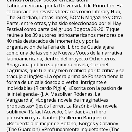
Latinoamericana por la Universidad de Princeton. Ha
colaborado en revistas literarias como Literary Hub,
The Guardian, LetrasLibres, BOMB Magazine y Otra
Parte, entre otras, y ha sido seleccionado por el Hay
Festival como parte del grupo Bogotá 39-2017 (que
reúne a los 39 autores latinoamericanos menores de
40 más destacados del momento), y por la
organización de la Feria del Libro de Guadalajara
como una de las veinte Nuevas Voces de la narrativa
latinoamericana, dentro del proyecto Ochenteros.
Anagrama publicó su primera novela, Coronel
Lágrimas, que fue muy bien recibida por la crítica y se
tradujo al inglés: «La ópera prima de Fonseca tiene la
forma de un caleidoscopio verbal intrigante e
inolvidable» (Ricardo Piglia); «Escrita con la pasión de
la inteligencia» (J. A. Masoliver Ródenas, La
Vanguardia); «Lograda novela de imaginativas
propuestas» (Jesús Ferrer, La Razón); «Una novela
sublime» (Rafael Acevedo, Claridad); «Un libro
plurisémico y radiante» (Guillermo Barquero);
«Recuerda a lo mejor de Bolaño, Borges y Calvino»
(The Guardian); «Profundamente inquietante» (The