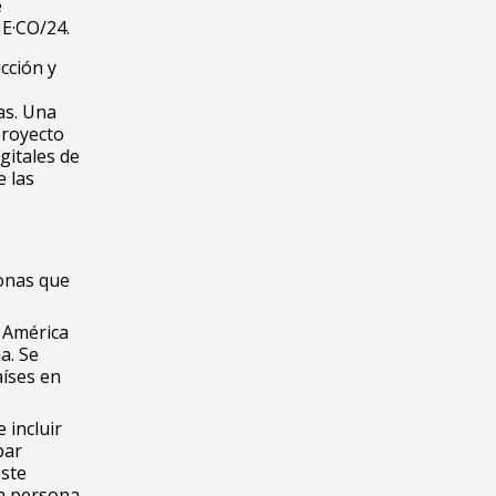
e
 E·CO/24.
cción y
as. Una
proyecto
gitales de
e las
onas que
e América
a. Se
aíses en
 incluir
par
este
sa persona