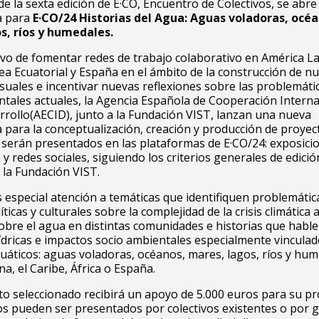
de la sexta edición de E·CO, Encuentro de Colectivos, se abre 
a para
E·CO/24 Historias del Agua: Aguas voladoras, océa
s, ríos y humedales.
ivo de fomentar redes de trabajo colaborativo en América Lat
ea Ecuatorial y España en el ámbito de la construcción de n
isuales e incentivar nuevas reflexiones sobre las problemáti
ales actuales, la Agencia Española de Cooperación Interna
rrollo(AECID), junto a la Fundación VIST, lanzan una nueva
 para la conceptualización, creación y producción de proyec
 serán presentados en las plataformas de E·CO/24: exposici
y redes sociales, siguiendo los criterios generales de edició
 la Fundación VIST.
especial atención a temáticas que identifiquen problemátic
íticas y culturales sobre la complejidad de la crisis climática a
obre el agua en distintas comunidades e historias que habl
ídricas e impactos socio ambientales especialmente vinculad
uáticos: aguas voladoras, océanos, mares, lagos, ríos y hu
na, el Caribe, África o España.
o seleccionado recibirá un apoyo de 5.000 euros para su pr
s pueden ser presentados por colectivos existentes o por 