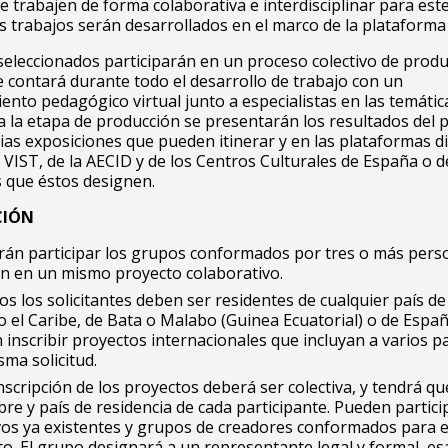
 trabajen de forma colaborativa e interdisciplinar para est
s trabajos serán desarrollados en el marco de la plataforma
eleccionados participarán en un proceso colectivo de produ
e contará durante todo el desarrollo de trabajo con un
to pedagógico virtual junto a especialistas en las temátic
da la etapa de producción se presentarán los resultados del 
ias exposiciones que pueden itinerar y en las plataformas di
 VIST, de la AECID y de los Centros Culturales de España o d
s que éstos designen.
CIÓN
rán participar los grupos conformados por tres o más pers
en en un mismo proyecto colaborativo.
s los solicitantes deben ser residentes de cualquier país d
o el Caribe, de Bata o Malabo (Guinea Ecuatorial) o de Españ
inscribir proyectos internacionales que incluyan a varios p
ma solicitud.
nscripción de los proyectos deberá ser colectiva, y tendrá que
re y país de residencia de cada participante. Pueden partici
ivos ya existentes y grupos de creadores conformados para 
o. El grupo designará a un representante legal y formal, e