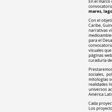
En el marco 
convocatori
mares, lago
Con el objet
Caribe, Guin
narrativas v
medioambient
para el Desa
convocatoria
visuales que
páginas web 
curaduría de
Prestaremos 
sociales, pol
mitologías s
realidades h
universos ac
América Lati
Cada proyect
Los proyecto