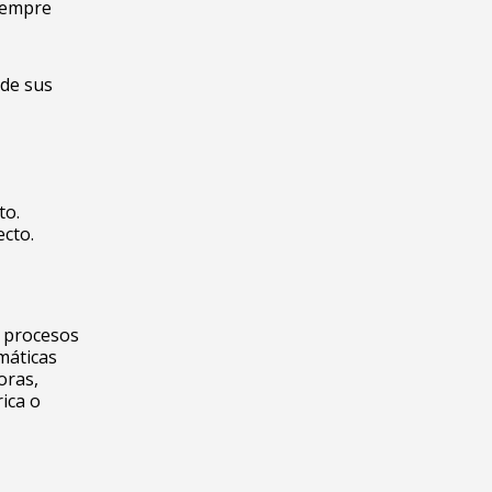
siempre
 de sus
to.
ecto.
s procesos
máticas
oras,
ica o