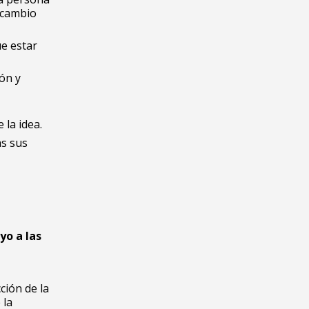
ercambio
ue estar
ón y
 la idea.
as sus
yo a las
ción de la
 la