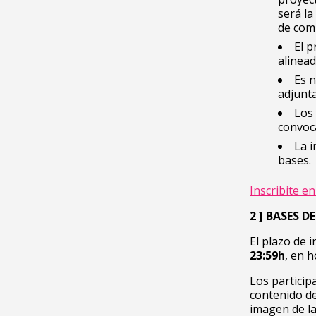
será la
de comu
El p
alinead
Es n
adjunta
Los
convoca
La i
bases.
Inscribite e
2 ] BASES 
El plazo de 
23:59h
, en h
Los particip
contenido de
imagen de la