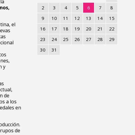
la
nos,
2
3
4
5
6
7
8
9
10
11
12
13
14
15
ina, el
16
17
18
19
20
21
22
uevas
cas
23
24
25
26
27
28
29
cional
30
31
tos
ones,
n y
as
ctual,
en de
os a los
medales en
oducción.
grupos de