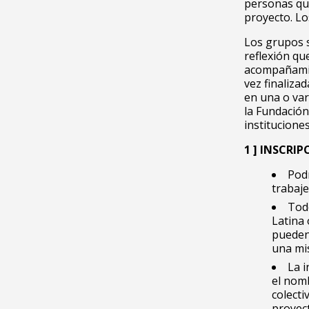
personas que
proyecto. Lo
Los grupos s
reflexión qu
acompañamien
vez finaliza
en una o var
la Fundación
institucione
1 ] INSCRIP
Pod
trabaj
Todo
Latina 
pueden 
una mis
La i
el nomb
colect
proyect