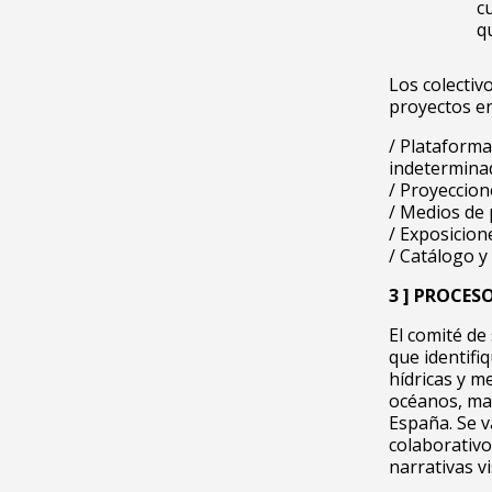
c
q
Los colectiv
proyectos en
/ Plataforma
indetermina
/ Proyeccion
/ Medios de 
/ Exposicion
/ Catálogo y
3 ] PROCES
El comité de
que identifi
hídricas y m
océanos, mar
España. Se v
colaborativo
narrativas v