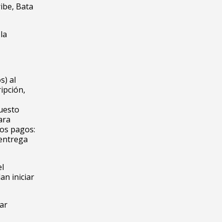
ribe, Bata
la
s) al
ipción,
puesto
ara
dos pagos:
 entrega
el
an iniciar
ar