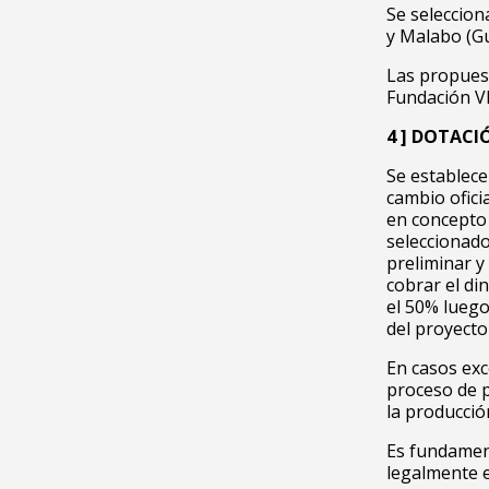
Se seleccion
y Malabo (Gu
Las propuest
Fundación VI
4 ] DOTACI
Se establece
cambio ofici
en concepto
seleccionado
preliminar y
cobrar el di
el 50% luego
del proyecto 
En casos exc
proceso de p
la producció
Es fundament
legalmente en