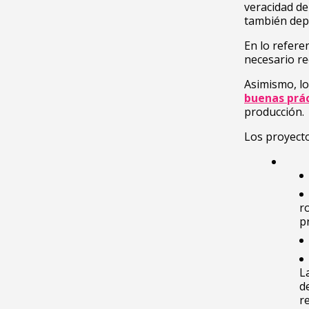
veracidad de
también depe
En lo refere
necesario re
Asimismo, lo
buenas prác
producción.
Los proyecto
r
p
L
d
r