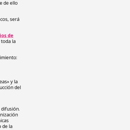
e de ello
icos, será
ios de
 toda la
imiento:
eas» y la
ucción del
 difusión.
anización
nicas
 de la