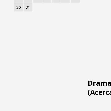
30
31
DramaT
(Acerc