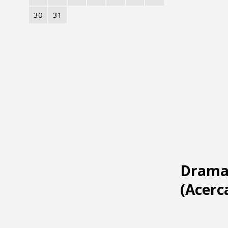
30
31
DramaT
(Acerc