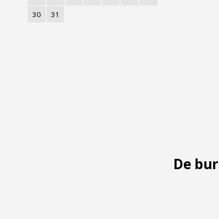
30
31
De bur