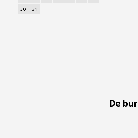
30
31
De bur