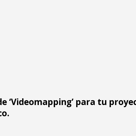
e ‘Videomapping’ para tu proye
co.