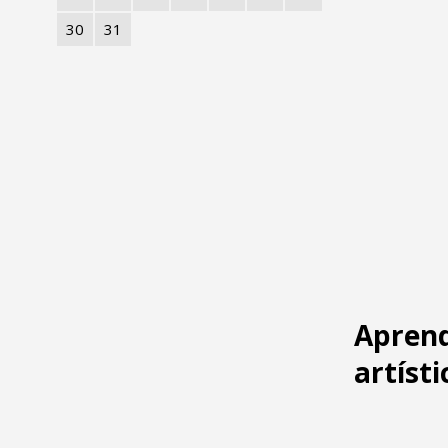
30
31
Aprend
artísti