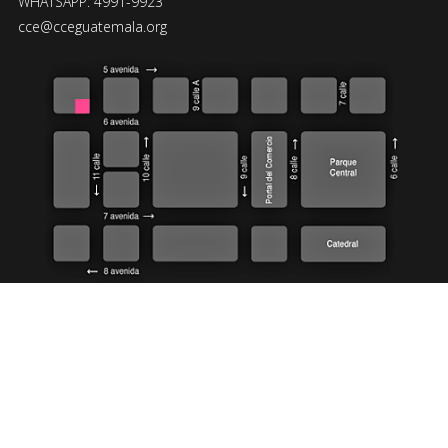
WHATSAPP: 4991-9923
cce@cceguatemala.org