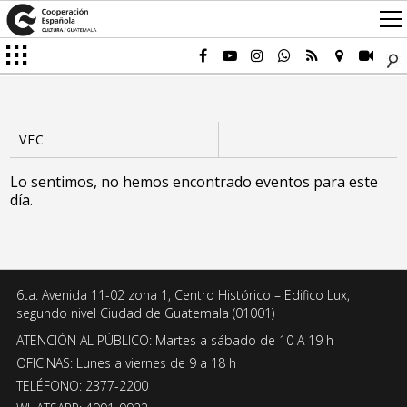
Lo sentimos, no hemos encontrado eventos para este
día.
6ta. Avenida 11-02 zona 1, Centro Histórico – Edifico Lux,
segundo nivel Ciudad de Guatemala (01001)
ATENCIÓN AL PÚBLICO: Martes a sábado de 10 A 19 h
OFICINAS: Lunes a viernes de 9 a 18 h
TELÉFONO: 2377-2200