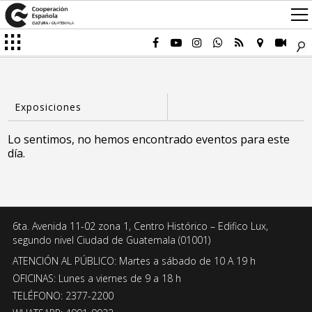
Lo sentimos, no hemos encontrado eventos para este
día.
6ta. Avenida 11-02 zona 1, Centro Histórico – Edifico Lux,
segundo nivel Ciudad de Guatemala (01001)
ATENCIÓN AL PÚBLICO: Martes a sábado de 10 A 19 h
OFICINAS: Lunes a viernes de 9 a 18 h
TELÉFONO: 2377-2200