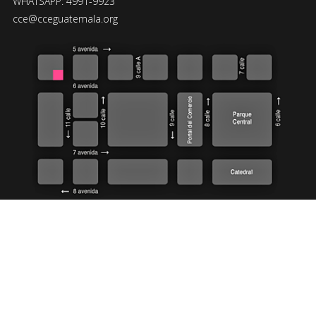
WHATSAPP: 4991-9923
cce@cceguatemala.org