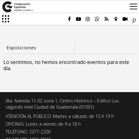
Lo sentimos, no hemos encontrado eventos para este
día.
6ta. Avenida 11-02 zona 1, Centro Histórico – Edifico Lux,
segundo nivel Ciudad de Guatemala (01001)
ATENCIÓN AL PÚBLICO: Martes a sábado de 10 A 19 h
OFICINAS: Lunes a viernes de 9 a 18 h
TELÉFONO: 2377-2200