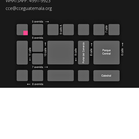
WHATSAPP: 4991-9923
cce@cceguatemala.org