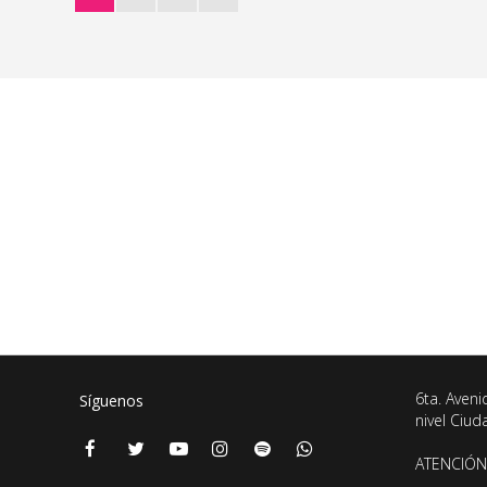
6ta. Aveni
Síguenos
nivel Ciu
ATENCIÓN 