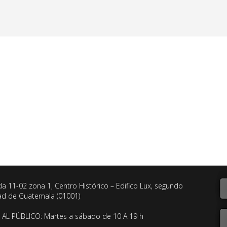
da 11-02 zona 1, Centro Histórico – Edifico Lux, segundo
dad de Guatemala (01001)
AL PÚBLICO: Martes a sábado de 10 A 19 h