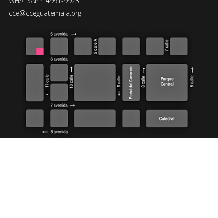
WHATSAPP: 4991-9923
cce@cceguatemala.org