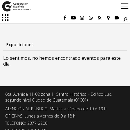
Lo sentimos, no hemos encontrado eventos para este
día.
6ta. Avenida 11-02 zona 1, Centro Histórico – Edifico Lux,
segundo nivel Ciudad de Guatemala (01001)
ATENCIÓN AL PÚBLICO: Martes a sábado de 10 A 19 h
OFICINAS: Lunes a viernes de 9 a 18 h
TELÉFONO: 2377-2200