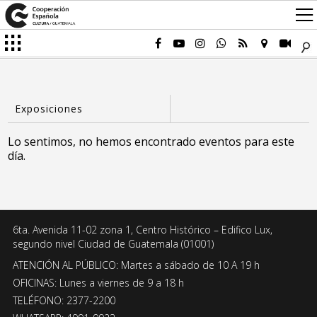
Lo sentimos, no hemos encontrado eventos para este
día.
6ta. Avenida 11-02 zona 1, Centro Histórico – Edifico Lux,
segundo nivel Ciudad de Guatemala (01001)
ATENCIÓN AL PÚBLICO: Martes a sábado de 10 A 19 h
OFICINAS: Lunes a viernes de 9 a 18 h
TELÉFONO: 2377-2200