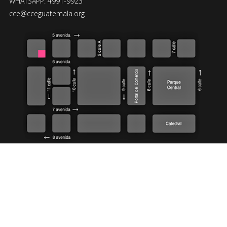
WHATSAPP: 4991-9923
cce@cceguatemala.org