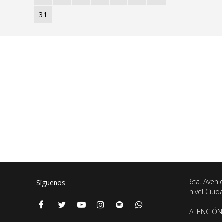
31
6ta. Aveni
Síguenos
nivel Ciu
ATENCIÓN 