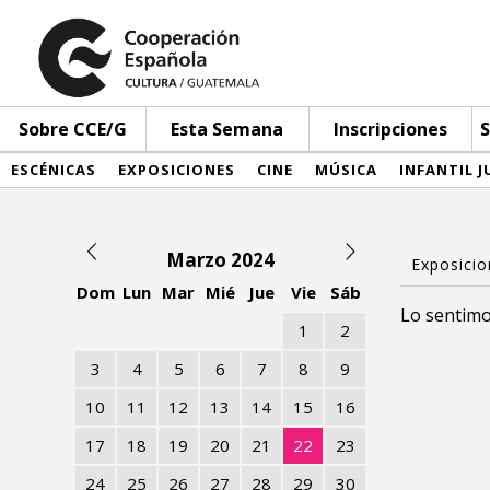
Sobre CCE/G
Esta Semana
Inscripciones
S
ESCÉNICAS
EXPOSICIONES
CINE
MÚSICA
INFANTIL J
Marzo 2024
Dom
Lun
Mar
Mié
Jue
Vie
Sáb
Lo sentimo
1
2
3
4
5
6
7
8
9
10
11
12
13
14
15
16
17
18
19
20
21
22
23
24
25
26
27
28
29
30