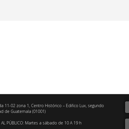
da 11-02 zona 1, Centro Histórico – Edifico Lux, segundo
dad de Guatemala (01001)
AL PÚBLICO: Martes a sábado de 10 A 19 h