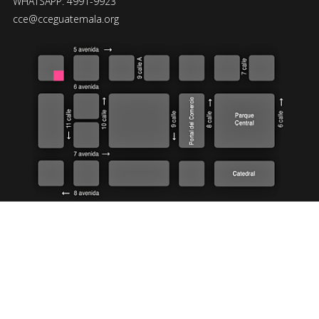
WHATSAPP: 4991-9923
cce@cceguatemala.org