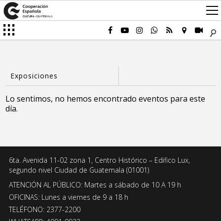
Lo sentimos, no hemos encontrado eventos para este
día.
6ta. Avenida 11-02 zona 1, Centro Histórico – Edifico Lux,
segundo nivel Ciudad de Guatemala (01001)
ATENCIÓN AL PÚBLICO: Martes a sábado de 10 A 19 h
OFICINAS: Lunes a viernes de 9 a 18 h
TELÉFONO: 2377-2200