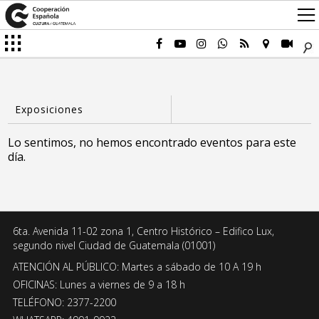
Lo sentimos, no hemos encontrado eventos para este
día.
6ta. Avenida 11-02 zona 1, Centro Histórico – Edifico Lux,
segundo nivel Ciudad de Guatemala (01001)
ATENCIÓN AL PÚBLICO: Martes a sábado de 10 A 19 h
OFICINAS: Lunes a viernes de 9 a 18 h
TELÉFONO: 2377-2200