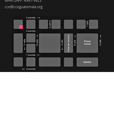
WHATSAPP: 4991-9923
cce@cceguatemala.org