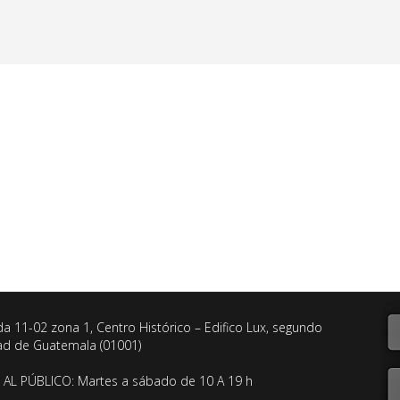
da 11-02 zona 1, Centro Histórico – Edifico Lux, segundo
dad de Guatemala (01001)
AL PÚBLICO: Martes a sábado de 10 A 19 h