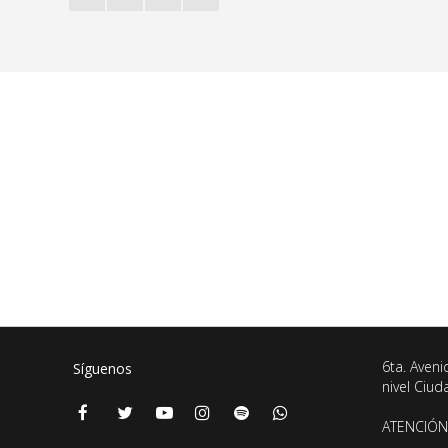
6ta. Aveni
Síguenos
nivel Ciu
ATENCIÓN 