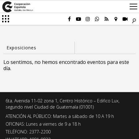
Lo sentimos, no hemos encontrado eventos para este
día.
6ta. Avenida 11-02 zona 1, Centro Histórico – Edifico Lux,
segundo nivel Ciudad de Guatemala (01001)
ATENCIÓN AL PÚBLICO: Martes a sábado de 10 A 19 h
OFICINAS: Lunes a viernes de 9 a 18 h
TELÉFONO: 2377-2200