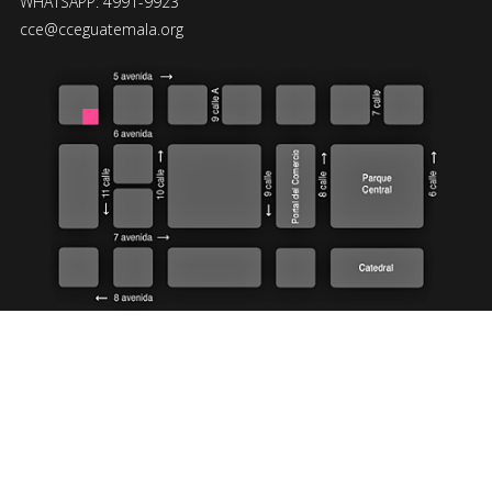
WHATSAPP: 4991-9923
cce@cceguatemala.org