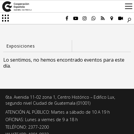
Lo sentimos, no hemos encontrado eventos para este
día.
6ta. Avenida 11-02 zona 1, Centro Histórico – Edifico Lux,
segundo nivel Ciudad de Guatemala (01001)
ATENCIÓN AL PÚBLICO: Martes a sábado de 10 A 19 h
OFICINAS: Lunes a viernes de 9 a 18 h
TELÉFONO: 2377-2200