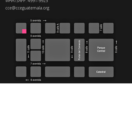
WHATSAPP: 4991-9923
cce@cceguatemala.org