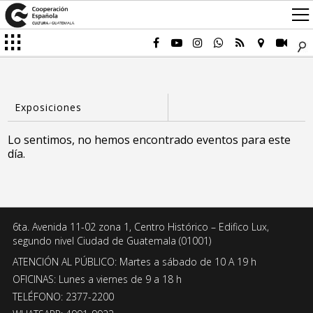
Lo sentimos, no hemos encontrado eventos para este
día.
6ta. Avenida 11-02 zona 1, Centro Histórico – Edifico Lux,
segundo nivel Ciudad de Guatemala (01001)
ATENCIÓN AL PÚBLICO: Martes a sábado de 10 A 19 h
OFICINAS: Lunes a viernes de 9 a 18 h
TELÉFONO: 2377-2200