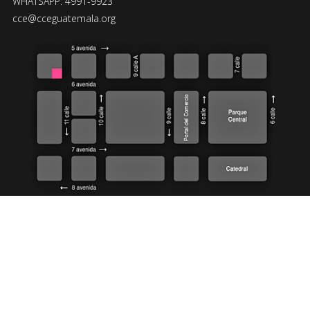
WHATSAPP: 4991-9923
cce@cceguatemala.org