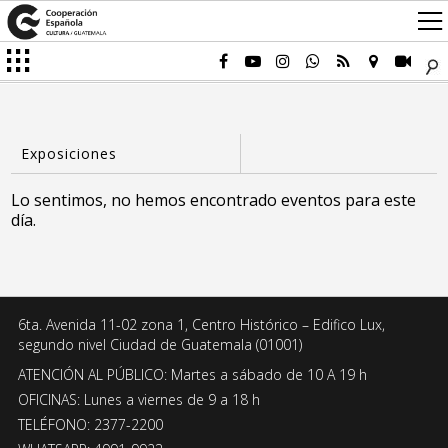
Lo sentimos, no hemos encontrado eventos para este
día.
6ta. Avenida 11-02 zona 1, Centro Histórico – Edifico Lux,
segundo nivel Ciudad de Guatemala (01001)
ATENCIÓN AL PÚBLICO: Martes a sábado de 10 A 19 h
OFICINAS: Lunes a viernes de 9 a 18 h
TELÉFONO: 2377-2200