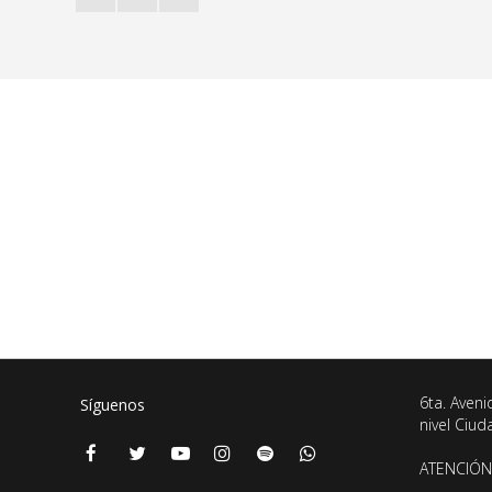
6ta. Aveni
Síguenos
nivel Ciu
ATENCIÓN 