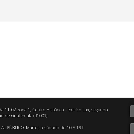
da 11-02 zona 1, Centro Histórico – Edifico Lux, segundo
dad de Guatemala (01001)
AL PÚBLICO: Martes a sábado de 10 A 19 h