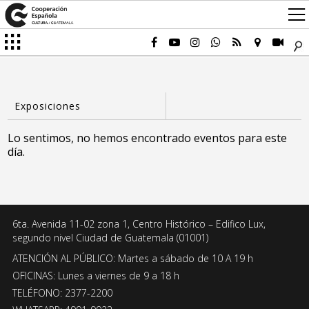
Lo sentimos, no hemos encontrado eventos para este
día.
6ta. Avenida 11-02 zona 1, Centro Histórico – Edifico Lux,
segundo nivel Ciudad de Guatemala (01001)
ATENCIÓN AL PÚBLICO: Martes a sábado de 10 A 19 h
OFICINAS: Lunes a viernes de 9 a 18 h
TELÉFONO: 2377-2200