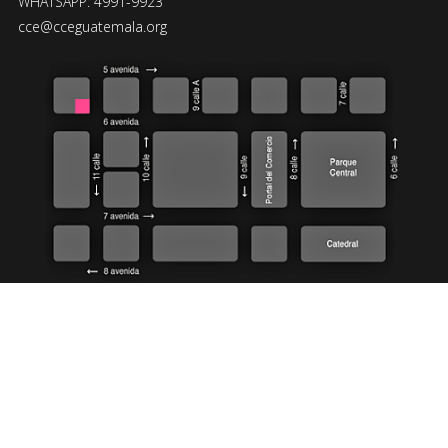
WHATSAPP: 4991-9923
cce@cceguatemala.org