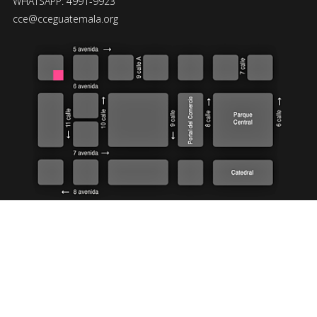
WHATSAPP: 4991-9923
cce@cceguatemala.org