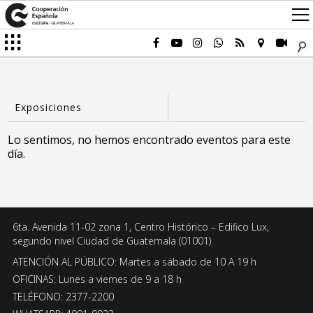
Lo sentimos, no hemos encontrado eventos para este
día.
6ta. Avenida 11-02 zona 1, Centro Histórico – Edifico Lux,
segundo nivel Ciudad de Guatemala (01001)
ATENCIÓN AL PÚBLICO: Martes a sábado de 10 A 19 h
OFICINAS: Lunes a viernes de 9 a 18 h
TELÉFONO: 2377-2200