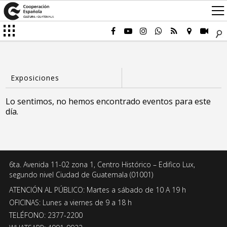
Lo sentimos, no hemos encontrado eventos para este
día.
6ta. Avenida 11-02 zona 1, Centro Histórico – Edifico Lux,
segundo nivel Ciudad de Guatemala (01001)
ATENCIÓN AL PÚBLICO: Martes a sábado de 10 A 19 h
OFICINAS: Lunes a viernes de 9 a 18 h
TELÉFONO: 2377-2200