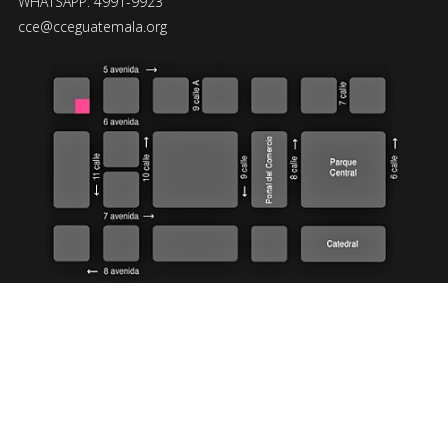
WHATSAPP: 4991-9923
cce@cceguatemala.org