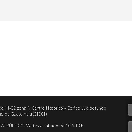
da 11-02 zona 1, Centro Histórico – Edifico Lux, segundo
dad de Guatemala (01001)
AL PÚBLICO: Martes a sábado de 10 A 19 h