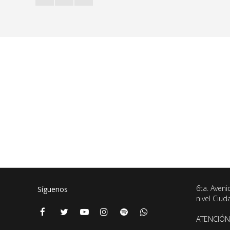
6ta. Aveni
Síguenos
nivel Ciu
ATENCIÓN 