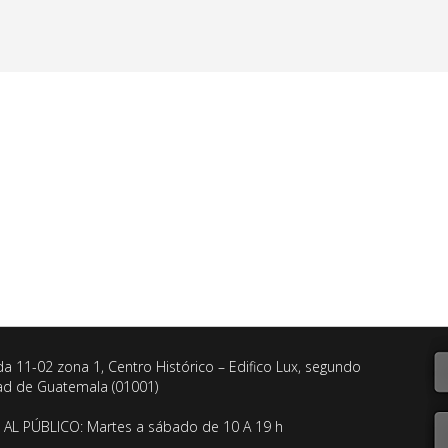
da 11-02 zona 1, Centro Histórico – Edifico Lux, segundo
dad de Guatemala (01001)
AL PÚBLICO: Martes a sábado de 10 A 19 h