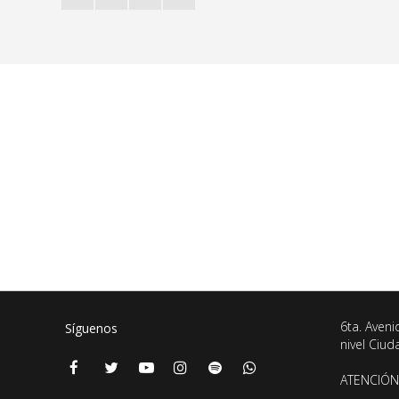
6ta. Aveni
Síguenos
nivel Ciu
ATENCIÓN 