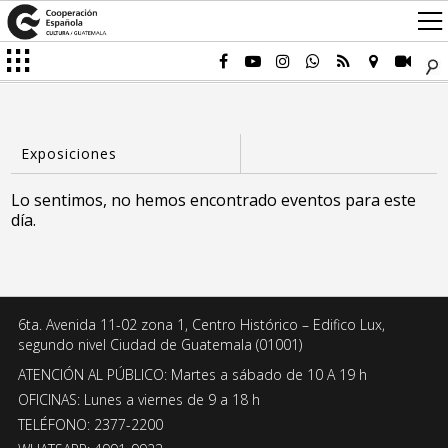
Lo sentimos, no hemos encontrado eventos para este
día.
6ta. Avenida 11-02 zona 1, Centro Histórico – Edifico Lux,
segundo nivel Ciudad de Guatemala (01001)
ATENCIÓN AL PÚBLICO: Martes a sábado de 10 A 19 h
OFICINAS: Lunes a viernes de 9 a 18 h
TELÉFONO: 2377-2200