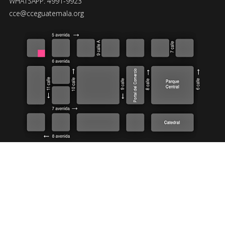
WHATSAPP: 4991-9923
cce@cceguatemala.org