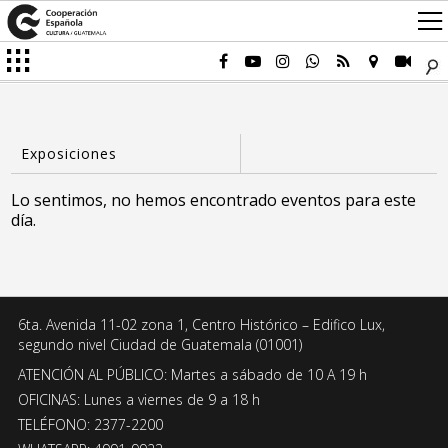
Lo sentimos, no hemos encontrado eventos para este
día.
6ta. Avenida 11-02 zona 1, Centro Histórico – Edifico Lux,
segundo nivel Ciudad de Guatemala (01001)
ATENCIÓN AL PÚBLICO: Martes a sábado de 10 A 19 h
OFICINAS: Lunes a viernes de 9 a 18 h
TELÉFONO: 2377-2200