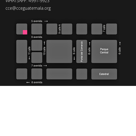
WHATSAPP: 4991-9923
cce@cceguatemala.org